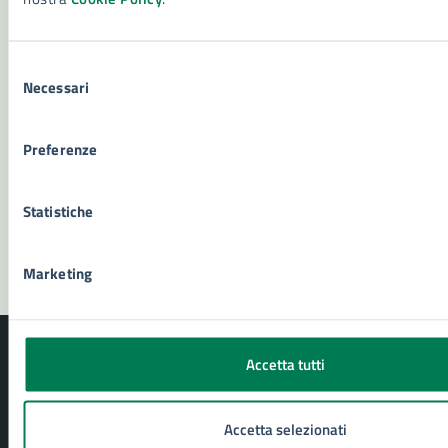
Leggi le domande frequenti
Richiedi assistenza
Selezione
Necessari
del
Numero verde 800299507
consenso
Prenota appuntamento
Preferenze
Problemi in città
Statistiche
Segnala disservizio
Marketing
Accetta tutti
Accetta selezionati
Comune di Siracusa