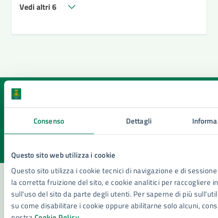
Vedi altri 6
Quanto sono chiare le informazioni su questa
pagina?
Consenso
Dettagli
Informaz
Valuta la chiarezza delle informazioni (da 1 a 5 stelle)
Seleziona il numero di stelle per valutare la chiarezza delle i
Valuta 1 stelle su 5
Valuta 2 stelle su 5
Valuta 3 stelle su 5
Valuta 4 stelle su 5
Valuta 5 stelle su 5
Questo sito web utilizza i cookie
Questo sito utilizza i cookie tecnici di navigazione e di sessione
la corretta fruizione del sito, e cookie analitici per raccogliere 
sull'uso del sito da parte degli utenti. Per saperne di più sull'util
Contatta il comune
su come disabilitare i cookie oppure abilitarne solo alcuni, cons
nostra
Cookie Policy
.