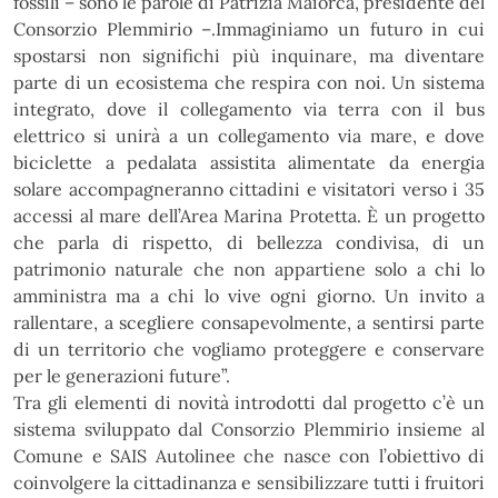
fossili – sono le parole di
Patrizia
Maiorca, presidente del
Consorzio Plemmirio
–.Immaginiamo un futuro in cui
spostarsi non significhi più
inquinare, ma diventare
parte di un ecosistema che respira con noi. Un sistema
integrato, dove il
collegamento via terra con il bus
elettrico si unirà a un collegamento via mare, e dove
biciclette a pedalata
assistita alimentate da energia
solare accompagneranno cittadini e visitatori verso i 35
accessi al mare
dell’Area Marina Protetta. È un progetto
che parla di rispetto, di bellezza condivisa, di un
patrimonio
naturale che non appartiene solo a chi lo
amministra ma a chi lo vive ogni giorno. Un invito a
rallentare, a
scegliere consapevolmente, a sentirsi parte
di un territorio che vogliamo proteggere e conservare
per le
generazioni future”.
Tra gli elementi di novità introdotti dal progetto c’è un
sistema sviluppato dal Consorzio Plemmirio
insieme al
Comune e SAIS Autolinee che nasce con l’obiettivo di
coinvolgere la cittadinanza e sensibilizzare
tutti i fruitori