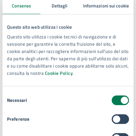
Consenso
Dettagli
Informazioni sui cookie
cittadini e ai turisti un’alternativa ecologica, comoda e
moderna all’uso dell’auto privata. Questo è solo un
tassello di un piano più ampio che stiamo sviluppando
Questo sito web utilizza i cookie
insieme al Comune: un sistema di mobilità urbana
integrato, digitale e inclusivo, che guarda al futuro
»
.
Questo sito utilizza i cookie tecnici di navigazione e di
sessione per garantire la corretta fruizione del sito, e
cookie analitici per raccogliere informazioni sull'uso del sito
Galleria immagini
da parte degli utenti. Per saperne di più sull'utilizzo dei dati
e su come disabilitare i cookie oppure abilitarne solo alcuni,
consulta la nostra
Cookie Policy
.
Selezione
Necessari
del
consenso
Preferenze