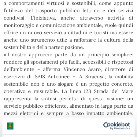
a comportamenti virtuosi e sostenibili, come appunto
l’utilizzo del trasporto pubblico
lettrico e dei servizi
condivisi. L’iniziativa, anche attraverso attività di
monitoraggio e comunicazione
ambientale, vuole quindi
offrire un nuovo servizio a cittadini e turisti ma essere
anche uno strumento utile
a rafforzare la cultura della
sostenibilità e della partecipazione.
«
Il nostro approccio parte da un principio semplice:
rendere gli spostamenti più facili, accessibili e
rispettosi
dell’ambiente
– afferma
Vincenzo Asaro, direttore di
esercizio di SAIS Autolinee
–.
A Siracusa, la
mobilità
sostenibile non è uno slogan: è un progetto concreto,
operativo e misurabile. La linea 123 Strada
del Mare
rappresenta la sintesi perfetta di questa visione: un
servizio pubblico efficiente, alimentato in
larga parte da
mezzi elettrici e sempre a basso impatto ambientale,
pensato per collegare in modo
continuo il centro storico
con l’Area Marina Protetta del Plemmirio e il litorale
siracusano, garantendo ai