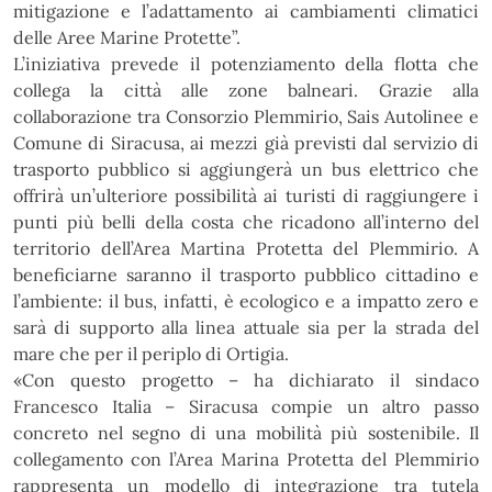
mitigazione e l’adattamento ai
cambiamenti climatici
delle Aree Marine Protette”.
L’iniziativa prevede il potenziamento della flotta che
collega la città alle zone balneari. Grazie alla
collaborazione tra Consorzio Plemmirio, Sais Autolinee e
Comune di Siracusa, ai mezzi già previsti dal
servizio di
trasporto pubblico si aggiungerà un bus elettrico che
offrirà un’ulteriore possibilità ai turisti di
raggiungere i
punti più belli della costa che ricadono all’interno del
territorio dell’Area Martina Protetta del
Plemmirio. A
beneficiarne
saranno il trasporto pubblico cittadino e
l’
a
mbiente: il bus, infatti, è ecologico e a
impatto zero e
sarà di supporto alla linea attuale sia per la strada del
mare che per il periplo di Ortigia.
«Con questo progetto – ha dichiarato il
sindaco
Francesco Italia
– Siracusa compie un altro passo
concreto nel segno di una mobilità più sostenibile. Il
collegamento con l’Area Marina Protetta del
Plemmirio
rappresenta
un
modello
di
integrazione
tra
tutela