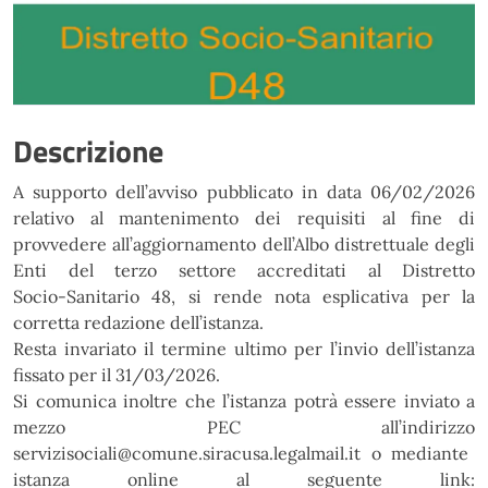
Descrizione
A supporto dell’avviso pu
bblicato in data 06/02/2026
relativo al
mantenimento dei requisiti
al fine di
provvedere all’aggiornamento
dell’Albo distrettuale degli
Enti del terzo settore accreditati al Distretto
Socio
-
Sanitario 48
,
si
rende nota
esplicativa per la
c
orretta
redazione
dell
’
istanza.
Resta invariato il termine
ultimo per l
’
invio dell
’
istanza
fissato per
il
31/03/2026.
Si comunica inoltre che l
’
is
tan
za potrà essere invi
ato a
mezzo
PEC
all’indirizzo
servizisociali@com
une.siracusa.legalmail.it
o
mediante
istanza online al seguente link: