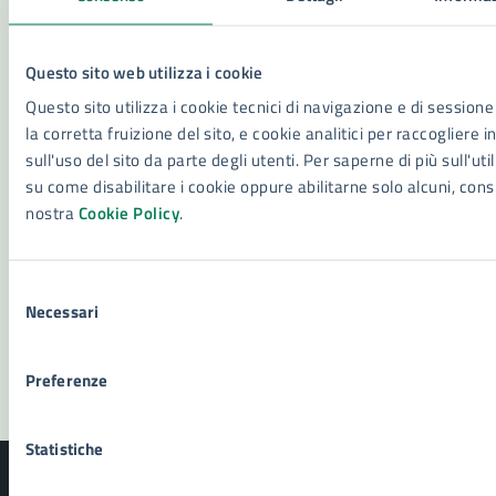
Contatta il comune
Questo sito web utilizza i cookie
Leggi le domande frequenti
Questo sito utilizza i cookie tecnici di navigazione e di sessione
la corretta fruizione del sito, e cookie analitici per raccogliere 
Richiedi assistenza
sull'uso del sito da parte degli utenti. Per saperne di più sull'util
su come disabilitare i cookie oppure abilitarne solo alcuni, cons
Numero verde 800299507
nostra
Cookie Policy
.
Prenota appuntamento
Selezione
Problemi in città
Necessari
del
consenso
Segnala disservizio
Preferenze
Statistiche