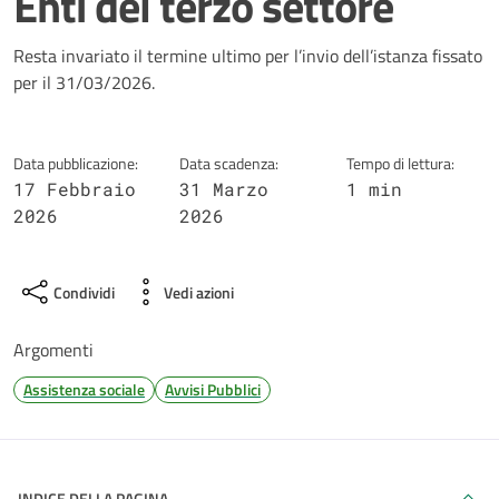
Enti del terzo settore
Dettagli della notizia
Resta invariato il termine ultimo per l’invio dell’istanza fissato
per il 31/03/2026.
Data pubblicazione:
Data scadenza:
Tempo di lettura:
17 Febbraio
31 Marzo
1 min
2026
2026
Condividi
Vedi azioni
Argomenti
Assistenza sociale
Avvisi Pubblici
INDICE DELLA PAGINA