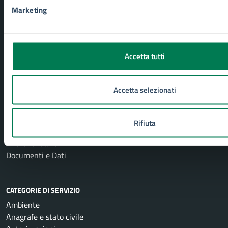
Marketing
Comune di Siracusa
Accetta tutti
AMMINISTRAZIONE
Aree amministrative
Accetta selezionati
Uffici
Organi di governo
Politici
Rifiuta
Personale amministrativo
Enti e fondazioni
Documenti e Dati
CATEGORIE DI SERVIZIO
Ambiente
Anagrafe e stato civile