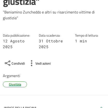
giustizia”
Dettagli della notizia
”Beniamino Zuncheddo e altri su risarcimento vittime di
giustizia"
Data pubblicazione:
Data scadenza:
Tempo di lettura:
12 Agosto
31 Ottobre
1 min
2025
2025
Condividi
Vedi azioni
Argomenti
Giustizia
INDICE DELLA PAGINA