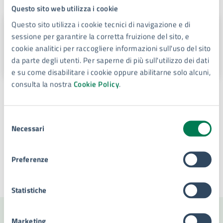
A cura di
Questo sito web utilizza i cookie
Questo sito utilizza i cookie tecnici di navigazione e di
Il Segretario Generale: Avv. Costa
sessione per garantire la corretta fruizione del sito, e
Danila
cookie analitici per raccogliere informazioni sull'uso del sito
Piazza Duomo, 4, 96100
da parte degli utenti. Per saperne di più sull'utilizzo dei dati
e su come disabilitare i cookie oppure abilitarne solo alcuni,
consulta la nostra
Cookie Policy
.
Persone
Selezione
Danila Costa
Necessari
del
consenso
Preferenze
Ultimo aggiornamento:
25/01/2024, 11:31
Statistiche
Marketing