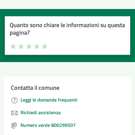
Quanto sono chiare le informazioni su questa
pagina?
Valuta la chiarezza delle informazioni (da 1 a 5 stelle)
Seleziona il numero di stelle per valutare la chiarezza delle i
Valuta 1 stelle su 5
Valuta 2 stelle su 5
Valuta 3 stelle su 5
Valuta 4 stelle su 5
Valuta 5 stelle su 5
Contatta il comune
Leggi le domande frequenti
Richiedi assistenza
Numero verde 800299507