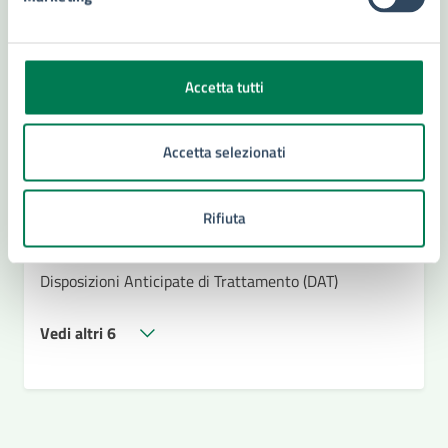
Contenuti correlati
Accetta tutti
Servizi
Accetta selezionati
Iscrizione Anagrafica Stranieri Extra Comunitari
Iscrizione anagrafica Stranieri Comunitari
Rifiuta
Ascensori: messa in esercizio e assegnazione
matricola
Disposizioni Anticipate di Trattamento (DAT)
Vedi altri 6