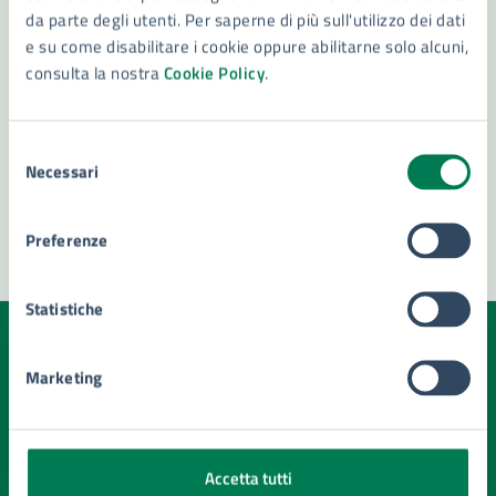
da parte degli utenti. Per saperne di più sull'utilizzo dei dati
Ascensori: messa in esercizio e assegnazione
e su come disabilitare i cookie oppure abilitarne solo alcuni,
matricola
consulta la nostra
Cookie Policy
.
Disposizioni Anticipate di Trattamento (DAT)
Vedi altri 6
Selezione
Necessari
del
consenso
Preferenze
Statistiche
Quanto sono chiare le informazioni su questa
Marketing
pagina?
Valuta la chiarezza delle informazioni (da 1 a 5 stelle)
Seleziona il numero di stelle per valutare la chiarezza delle i
Valuta 1 stelle su 5
Valuta 2 stelle su 5
Valuta 3 stelle su 5
Valuta 4 stelle su 5
Valuta 5 stelle su 5
Accetta tutti