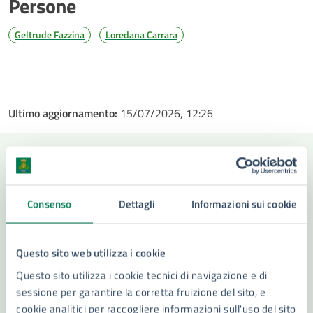
Persone
Geltrude Fazzina
Loredana Carrara
Ultimo aggiornamento:
15/07/2026, 12:26
Contenuti correlati
Consenso
Dettagli
Informazioni sui cookie
Servizi
Questo sito web utilizza i cookie
Questo sito utilizza i cookie tecnici di navigazione e di
Iscrizione Anagrafica Stranieri Extra Comunitari
sessione per garantire la corretta fruizione del sito, e
Iscrizione anagrafica Stranieri Comunitari
cookie analitici per raccogliere informazioni sull'uso del sito