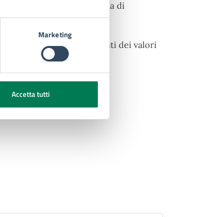
lla nuova stazione marittima di
Marketing
aria e i ripetuti superamenti dei valori
Accetta tutti