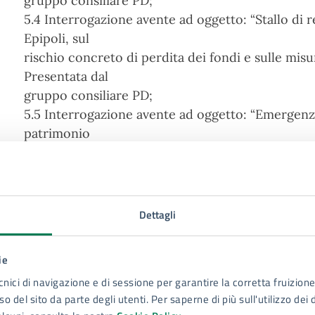
gruppo consiliare PD;
5.4 Interrogazione avente ad oggetto: “Stallo di r
Epipoli, sul
rischio concreto di perdita dei fondi e sulle misu
Presentata dal
gruppo consiliare PD;
5.5 Interrogazione avente ad oggetto: “Emergenza
patrimonio
arboreo cittadino”. Presenta dal gruppo consiliar
6) Interrogazione avente ad oggetto: “stato di av
cronoprogramma del
plesso di nuova costruzione per la scuola dell’infa
Dettagli
dal Consigliere
gruppo Insieme Ivan Scimonelli;
ie
7) Interrogazione avente ad oggetto: “Consultori f
cnici di navigazione e di sessione per garantire la corretta fruizione 
apertura sedi,
o del sito da parte degli utenti. Per saperne di più sull'utilizzo dei 
personale e coordinamento tra ASP e Comune”. P