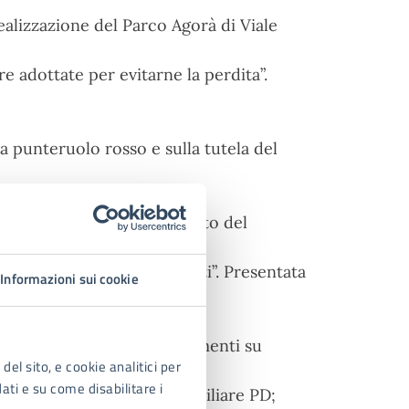
ealizzazione del Parco Agorà di Viale
re adottate per evitarne la perdita”.
 punteruolo rosso e sulla tutela del
e PD;
anzamento dei lavori rispetto del
nzia a Cassibile – Via Giusti”. Presentata
Informazioni sui cookie
amiliari a Siracusa: chiarimenti su
del sito, e cookie analitici per
dati e su come disabilitare i
resentata dal gruppo Consiliare PD;