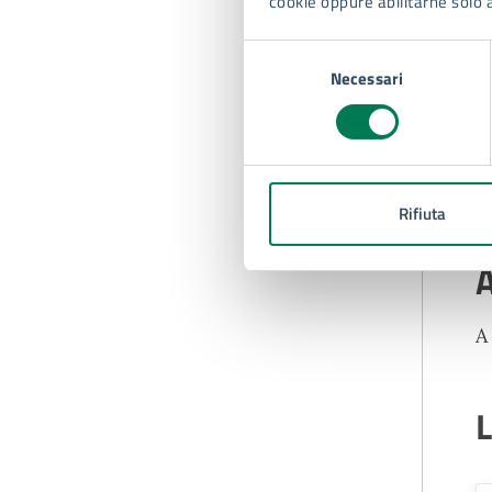
cookie oppure abilitarne solo 
Selezione
Necessari
del
consenso
Rifiuta
A
A