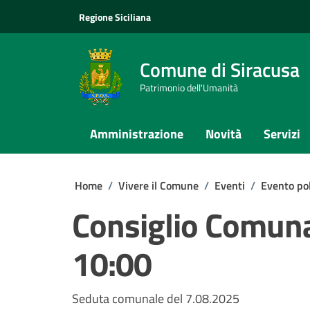
Vai ai contenuti
Vai al footer
Regione Siciliana
Comune di Siracusa
Patrimonio dell'Umanità
Amministrazione
Novità
Servizi
Home
/
Vivere il Comune
/
Eventi
/
Evento pol
Consiglio Comun
10:00
Seduta comunale del 7.08.2025