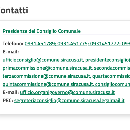
ontatti
Presidenza del Consiglio Comunale
Telefono:
0931.451789; 0931.451775; 0931451772; 09
E-mail:
ufficioconsiglio@comune.siracusa.it, presidenteconsigli
primacommissione@comune.siracusa.it, secondacommiss
terzacommissione@comune.siracusa.it, quartacommissi
quintacommissione@comune.siracusa.it, consigliocomun
E-mail:
ufficio.organigoverno@comune.siracusa.it
PEC:
segreteriaconsiglio@comune.siracusa.legalmail.it