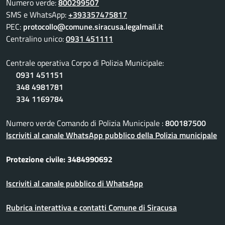
Numero verde:
800299507
SMS e WhatsApp:
+393357475817
PEC:
protocollo@comune.siracusa.legalmail.it
Centralino unico:
0931 451111
Centrale operativa Corpo di Polizia Municipale:
0931 451151
348 4981781
334 1169784
Numero verde Comando di Polizia Municipale :
800187500
Iscriviti al canale WhatsApp pubblico della Polizia municipale
Protezione civile: 3484990692
Iscriviti al canale pubblico di WhatsApp
Rubrica interattiva e contatti Comune di Siracusa