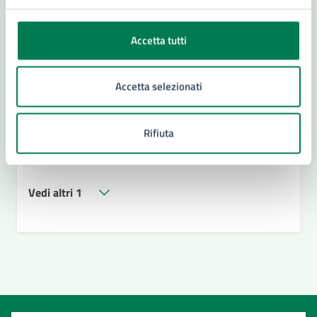
Amministrazione
Accetta tutti
Ufficio Di Gabinetto
Settore Affari Istituzionali - Vice Segretario
Accetta selezionati
Generale
Settore Sistemi Informativi e Transizione Digitale
Rifiuta
- Statistica
Conferenza Capigruppo
Vedi altri 1