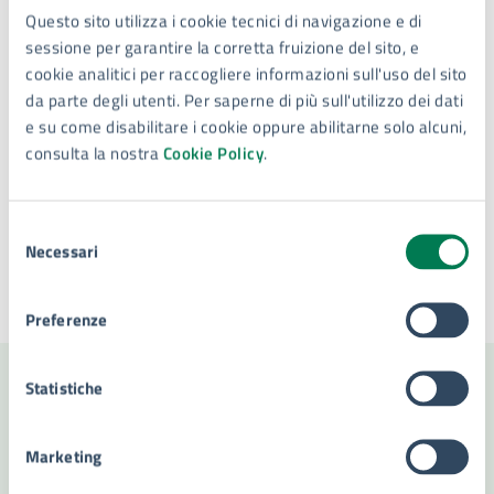
Questo sito utilizza i cookie tecnici di navigazione e di
Piazza Duomo, 4, 96100
sessione per garantire la corretta fruizione del sito, e
cookie analitici per raccogliere informazioni sull'uso del sito
da parte degli utenti. Per saperne di più sull'utilizzo dei dati
e su come disabilitare i cookie oppure abilitarne solo alcuni,
consulta la nostra
Cookie Policy
.
Tipo di evento
: Evento politico
Selezione
Necessari
del
consenso
Ultimo aggiornamento:
10/06/2026, 12:33
Preferenze
Statistiche
Contenuti correlati
Marketing