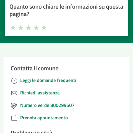
Quanto sono chiare le informazioni su questa
pagina?
Valuta la chiarezza delle informazioni (da 1 a 5 stelle)
Seleziona il numero di stelle per valutare la chiarezza delle i
Valuta 1 stelle su 5
Valuta 2 stelle su 5
Valuta 3 stelle su 5
Valuta 4 stelle su 5
Valuta 5 stelle su 5
Contatta il comune
Leggi le domande frequenti
Richiedi assistenza
Numero verde 800299507
Prenota appuntamento
Problemi in città