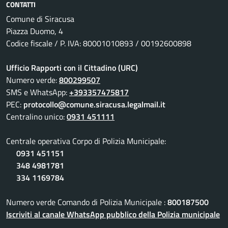
CONTATTI
Comune di Siracusa
Piazza Duomo, 4
Codice fiscale / P. IVA: 80001010893 / 00192600898
Ufficio Rapporti con il Cittadino (URC)
Numero verde:
800299507
SMS e WhatsApp:
+393357475817
PEC:
protocollo@comune.siracusa.legalmail.it
Centralino unico:
0931 451111
Centrale operativa Corpo di Polizia Municipale:
0931 451151
348 4981781
334 1169784
Numero verde Comando di Polizia Municipale :
800187500
Iscriviti al canale WhatsApp pubblico della Polizia municipale