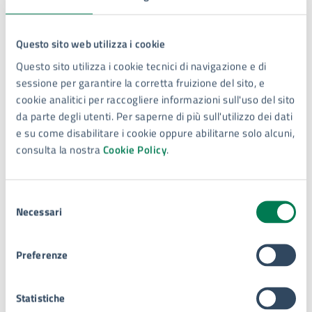
Con il supporto di:
Questo sito web utilizza i cookie
Ufficio Segreteria e Uffici di
Questo sito utilizza i cookie tecnici di navigazione e di
Presidenza del Consiglio
sessione per garantire la corretta fruizione del sito, e
Comunale
cookie analitici per raccogliere informazioni sull'uso del sito
da parte degli utenti. Per saperne di più sull'utilizzo dei dati
Piazza Duomo, 4, 96100
e su come disabilitare i cookie oppure abilitarne solo alcuni,
consulta la nostra
Cookie Policy
.
Selezione
Necessari
del
Tipo di evento
: Evento politico
consenso
Preferenze
Statistiche
Ultimo aggiornamento:
13/03/2025, 09:19