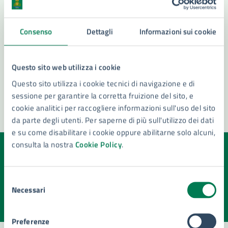
Ascensori: messa in esercizio e assegnazione
matricola
Consenso
Dettagli
Informazioni sui cookie
Disposizioni Anticipate di Trattamento (DAT)
Vedi altri 6
Questo sito web utilizza i cookie
Questo sito utilizza i cookie tecnici di navigazione e di
sessione per garantire la corretta fruizione del sito, e
cookie analitici per raccogliere informazioni sull'uso del sito
da parte degli utenti. Per saperne di più sull'utilizzo dei dati
e su come disabilitare i cookie oppure abilitarne solo alcuni,
consulta la nostra
Cookie Policy
.
Quanto sono chiare le informazioni su questa
pagina?
Selezione
Necessari
del
Valuta la chiarezza delle informazioni (da 1 a 5 stelle)
Seleziona il numero di stelle per valutare la chiarezza delle i
consenso
Valuta 1 stelle su 5
Valuta 2 stelle su 5
Valuta 3 stelle su 5
Valuta 4 stelle su 5
Valuta 5 stelle su 5
Preferenze