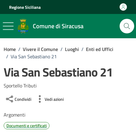
Vai ai contenuti
Vai al footer
Regione Siciliana
Comune di Siracusa
Home
/
Vivere il Comune
/
Luoghi
/
Enti ed Uffici
/
Via San Sebastiano 21
Via San Sebastiano 21
Sportello Tributi
Condividi
Vedi azioni
Argomenti
Documenti e certificati