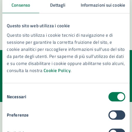
Consenso
Dettagli
Informazioni sui cookie
Vedi altri 6
Questo sito web utilizza i cookie
Questo sito utilizza i cookie tecnici di navigazione e di
sessione per garantire la corretta fruizione del sito, e
cookie analitici per raccogliere informazioni sull'uso del sito
da parte degli utenti. Per saperne di più sull'utilizzo dei dati
e su come disabilitare i cookie oppure abilitarne solo alcuni,
Quanto sono chiare le informazioni su questa
consulta la nostra
Cookie Policy
.
pagina?
Valuta la chiarezza delle informazioni (da 1 a 5 stelle)
Seleziona il numero di stelle per valutare la chiarezza delle i
Selezione
Valuta 1 stelle su 5
Valuta 2 stelle su 5
Valuta 3 stelle su 5
Valuta 4 stelle su 5
Valuta 5 stelle su 5
Necessari
del
consenso
Preferenze
Contatta il comune