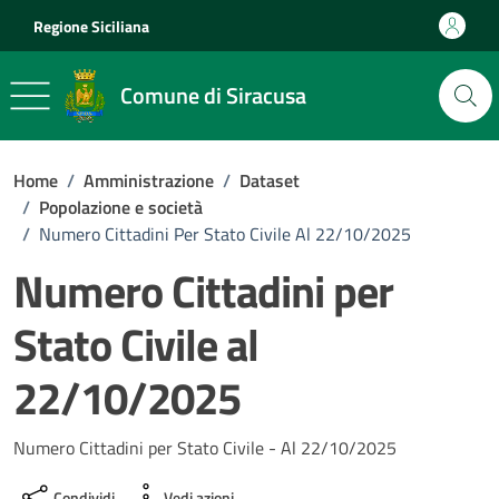
Vai ai contenuti
Vai al footer
Regione Siciliana
Comune di Siracusa
Home
/
Amministrazione
/
Dataset
/
Popolazione e società
/
Numero Cittadini Per Stato Civile Al 22/10/2025
Numero Cittadini per
Stato Civile al
22/10/2025
Numero Cittadini per Stato Civile - Al 22/10/2025
Condividi
Vedi azioni