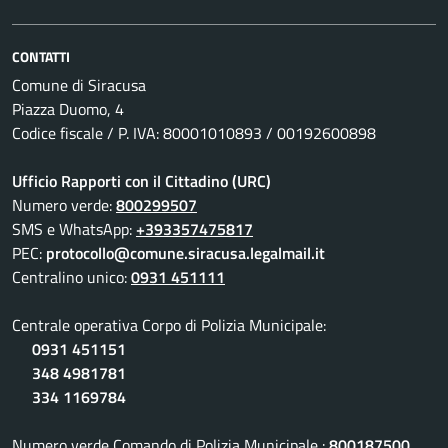
CONTATTI
Comune di Siracusa
Piazza Duomo, 4
Codice fiscale / P. IVA: 80001010893 / 00192600898
Ufficio Rapporti con il Cittadino (URC)
Numero verde:
800299507
SMS e WhatsApp:
+393357475817
PEC:
protocollo@comune.siracusa.legalmail.it
Centralino unico:
0931 451111
Centrale operativa Corpo di Polizia Municipale:
0931 451151
348 4981781
334 1169784
Numero verde Comando di Polizia Municipale :
800187500