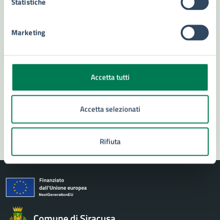
Statistiche
Leggi le domande frequenti
Richiedi assistenza
Marketing
Numero verde 800299507
Prenota appuntamento
Accetta tutti
Problemi in città
Accetta selezionati
Segnala disservizio
Rifiuta
Comune di Siracusa