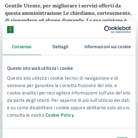
Gentile Utente, per migliorare i servizi offerti da
questa amministrazione Le chiediamo, cortesemente,
di rispondere ad alcune domande. La sua opinione è
per noi preziosa. Il questionario è anonimo, e i dati
raccolti saranno trattati cumulativamente nel
rispetto della legge sulla privacy.
Consenso
Dettagli
Informazioni sui cookie
Compila il questionario di gradimento dei Servizi
comunali 2026
Questo sito web utilizza i cookie
Questo sito utilizza i cookie tecnici di navigazione e di
sessione per garantire la corretta fruizione del sito, e
cookie analitici per raccogliere informazioni sull'uso del sito
Ultimo aggiornamento:
14/05/2026, 10:06
da parte degli utenti. Per saperne di più sull'utilizzo dei dati
e su come disabilitare i cookie oppure abilitarne solo alcuni,
consulta la nostra
Cookie Policy
.
Contenuti correlati
Selezione