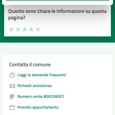
Quanto sono chiare le informazioni su questa
pagina?
Valuta la chiarezza delle informazioni (da 1 a 5 stelle)
Seleziona il numero di stelle per valutare la chiarezza delle i
Valuta 1 stelle su 5
Valuta 2 stelle su 5
Valuta 3 stelle su 5
Valuta 4 stelle su 5
Valuta 5 stelle su 5
Contatta il comune
Leggi le domande frequenti
Richiedi assistenza
Numero verde 800299507
Prenota appuntamento