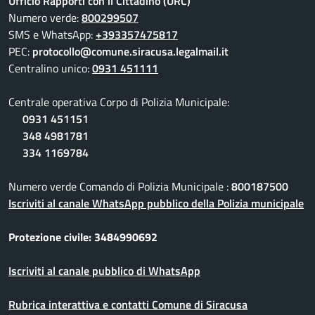
Ufficio Rapporti con il Cittadino (URC)
Numero verde:
800299507
SMS e WhatsApp:
+393357475817
PEC:
protocollo@comune.siracusa.legalmail.it
Centralino unico:
0931 451111
Centrale operativa Corpo di Polizia Municipale:
0931 451151
348 4981781
334 1169784
Numero verde Comando di Polizia Municipale :
800187500
Iscriviti al canale WhatsApp pubblico della Polizia municipale
Protezione civile: 3484990692
Iscriviti al canale pubblico di WhatsApp
Rubrica interattiva e contatti Comune di Siracusa