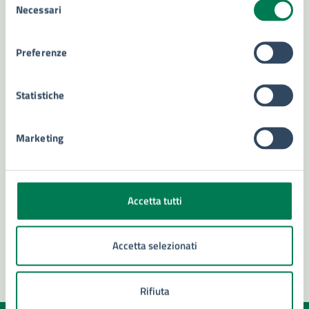
Necessari
del
Amministrazione
consenso
Preferenze
Settore Servizi Demografici
Servizio Anagrafe - Ufficio iscrizione popolazione
Statistiche
temporanea
Servizio Anagrafe - Ufficio Cancellazioni per
Marketing
irreperibilità
Servizio Anagrafe - Iscrizione stranieri e cambi di
residenza cittadini stranieri
Accetta tutti
Accetta selezionati
Rifiuta