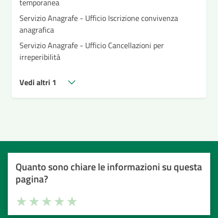
temporanea
Servizio Anagrafe - Ufficio Iscrizione convivenza
anagrafica
Servizio Anagrafe - Ufficio Cancellazioni per
irreperibilità
Vedi altri 1
Quanto sono chiare le informazioni su questa
pagina?
Valuta la chiarezza delle informazioni (da 1 a 5 stelle)
Seleziona il numero di stelle per valutare la chiarezza delle i
Valuta 1 stelle su 5
Valuta 2 stelle su 5
Valuta 3 stelle su 5
Valuta 4 stelle su 5
Valuta 5 stelle su 5