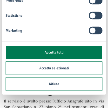
Preferenze
Unità organizzativa responsabile
Statistiche
Servizio Anagrafe - Decentramento
- Elettorale (E.Q)
Marketing
Via San Sebastiano, 27 Siracusa,
96100
Accetta tutti
Argomenti:
Accetta selezionati
Residenza
Rifiuta
Procedure collegate all'esito
Il servizio è svolto presso l’ufficio Anagrafe sito in Via
San Sebastiano n. 27, piano 2°, nei seguenti orari di