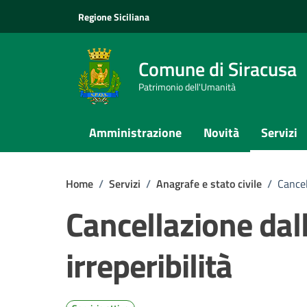
Vai ai contenuti
Vai al footer
Regione Siciliana
Comune di Siracusa
Patrimonio dell'Umanità
Amministrazione
Novità
Servizi
Home
/
Servizi
/
Anagrafe e stato civile
/
Cancel
Cancellazione dal
irreperibilità