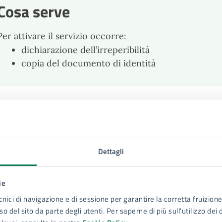
Cosa serve
Per attivare il servizio occorre:
dichiarazione dell’irreperibilità
copia del documento di identità
osa si ottiene
ncellazione dall’Anagrafe per irreperibilità delle pe
 provvedimento finale di cancellazione per irreperibili
Dettagli
municato alla Prefettura.
 termine principale per la cancellazione di un cittadino
ie
 mesi
.
cnici di navigazione e di sessione per garantire la corretta fruizione 
Decorrenza:
Il conteggio inizia dal momento in cui
o del sito da parte degli utenti. Per saperne di più sull'utilizzo dei 
segnalazione (o accerta d'ufficio) che il soggetto n