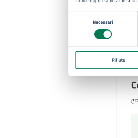
cookie oppure abilitarne solo 
Selezione
Necessari
del
consenso
T
Un
in
Rifiuta
C
gr