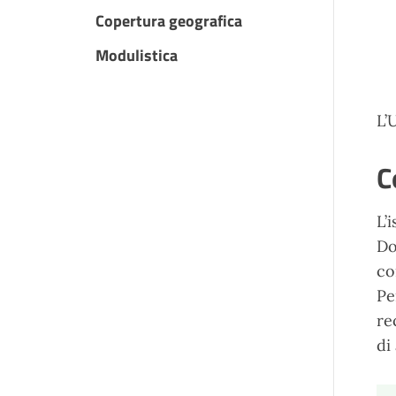
Copertura geografica
Modulistica
L’
C
L’
Do
co
Pe
re
di