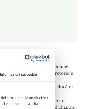
rsone non più residenti nel Comune.
tà sarà pubblicato all'Albo Pretorio e
Informazioni sui cookie
 italiano o UE per irreperibilità è di
del sito, e cookie analitici per
 l'ufficiale d'anagrafe riceve una
dati e su come disabilitare i
on dimora più all'indirizzo dichiarato.