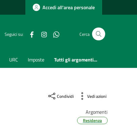
Accedi all'area personale
Facebook
Instagram
whatsapp
Seguici su:
Cerca
URC
Imposte
Tutti gli argomenti...
Condividi
Vedi azioni
Argomenti
Residenza