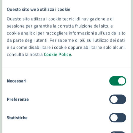
Questo sito web utilizza i cookie
Contenuti correlati
Questo sito utilizza i cookie tecnici di navigazione e di
sessione per garantire la corretta fruizione del sito, e
cookie analitici per raccogliere informazioni sull'uso del sito
Amministrazione
da parte degli utenti. Per saperne di più sull'utilizzo dei dati
e su come disabilitare i cookie oppure abilitarne solo alcuni,
consulta la nostra
Cookie Policy
.
Ufficio Di Gabinetto
Settore Affari Istituzionali - Vice Segretario
Generale
Selezione
Necessari
del
Settore Sistemi Informativi e Transizione Digitale
consenso
- Statistica
Conferenza Capigruppo
Preferenze
Vedi altri 1
Statistiche