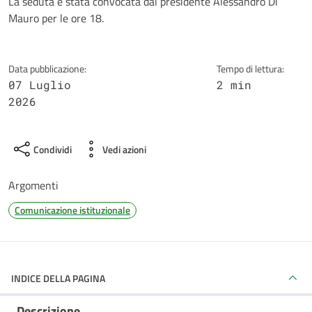
Dettagli della notizia
La seduta è stata convocata dal presidente Alessandro Di
Mauro per le ore 18.
Data pubblicazione:
Tempo di lettura:
07 Luglio
2 min
2026
Condividi
Vedi azioni
Argomenti
Comunicazione istituzionale
INDICE DELLA PAGINA
Descrizione