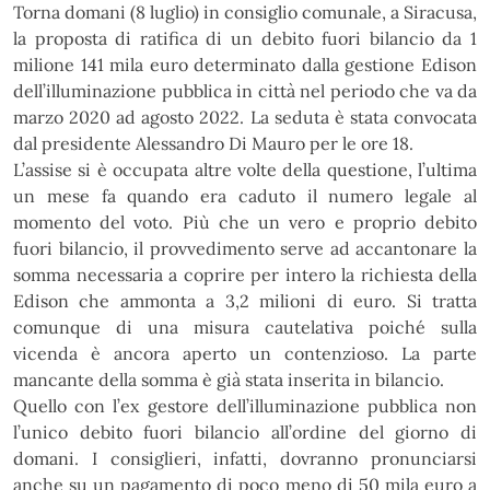
Torna domani (8 luglio) in consiglio comunale, a Siracusa,
la proposta di ratifica
di un debito fuori bilancio da
1
milione 141 mila euro determinato dalla gestione Edison
dell’illuminazione
pubblica in città nel periodo che va da
marzo 2020 ad agosto 2022. La seduta è stata convocata
dal
presidente Alessandro Di Mauro per le ore 18.
L’assise si è occupata altre volte della questione, l’ultima
un mese fa quando era caduto il numero
legale al
momento del voto. Più che un vero e proprio debito
fuori bilancio, il provvedimento serve ad
accantonare la
somma necessaria a coprire per intero la richiesta della
Edison che ammonta a 3,2 milioni
di
euro.
Si
tratta
comunque
di
una
misura
cautelativa
poiché
sulla
vicenda
è
ancora
aperto
un
contenzioso. La parte
mancante della somma è già stata inserita in bilancio.
Quello con l’ex gestore dell’illuminazione pubblica non
l’unico debito fuori bilancio all’ordine del giorno
di
domani. I consiglieri, infatti, dovranno pronunciarsi
anche su un pagamento di poco meno di 50 mila
euro a