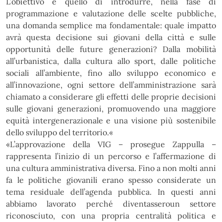
L’obiettivo è quello di introdurre, nella fase di
programmazione e valutazione delle scelte
pubbliche,
una domanda semplice ma fondamentale: quale impatto
avrà questa decisione sui giovani della
città e sulle
opportunità delle future generazioni?
Dalla mobilità
all’urbanistica, dalla cultura allo sport,
dalle
politiche
sociali
all’ambiente,
fino
allo
sviluppo
economico
e
all’innovazione,
ogni
settore
dell’amministrazione
sarà
chiamato
a
considerare
gli
effetti
delle
proprie
decisioni
sulle
giovani
generazioni, promuovendo una maggiore
equità intergenerazionale e una visione più sostenibile
dello
sviluppo del territorio.«
«L’approvazione della VIG –
prosegue Zappulla
–
rappresenta l’inizio di un percorso e l’affermazione di
una
cultura
amministrativa
diversa.
Fino
a
non
molti
anni
fa
le
politiche
giovanili
erano
spesso
considerate un
tema residuale dell’agenda pubblica. In questi anni
abbiamo lavorato perché diventassero
un settore
riconosciuto, con una propria centralità politica e