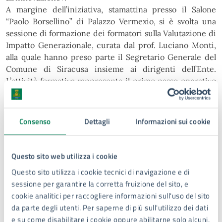
A margine dell’iniziativa, stamattina presso il Salone
“Paolo Borsellino” di Palazzo Vermexio, si è svolta
una
sessione di formazione dei formatori sulla Valutazione di
Impatto Generazionale, curata dal prof.
Luciano Monti,
alla quale hanno preso parte il Segretario Generale del
Comune di Siracusa insieme ai
dirigenti
dell’Ente.
L’attività
formativa
rappresenta
il
primo
passo
operativo
per
accompagnare
l’amministrazione
comunale
nell’applicazione
concreta
della
VIG
all’interno
dei
processi
di
programmazione e valutazione delle
Consenso
Dettagli
Informazioni sui cookie
politiche pubbliche.
L’Amministrazione comunale ringrazia ANCI Nazionale e
ANCI Sicilia per il supporto e il lavoro svolto
nella
Questo sito web utilizza i cookie
diffusione della Valutazione di Impatto Generazionale tra
Questo sito utilizza i cookie tecnici di navigazione e di
gli enti locali, il prof. Giancarlo Pavano,
delegato ANCI
sessione per garantire la corretta fruizione del sito, e
per il territorio di Siracusa, la dott.ssa Simona Elmo e il
cookie analitici per raccogliere informazioni sull'uso del sito
prof. Luciano Monti, Coordinatore
Scientifico
della
da parte degli utenti. Per saperne di più sull'utilizzo dei dati
Fondazione
RiES
e
fondatore
della
VIG,
per
il
prezioso
e su come disabilitare i cookie oppure abilitarne solo alcuni,