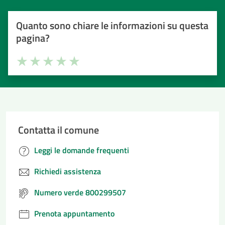
Quanto sono chiare le informazioni su questa
pagina?
Valuta la chiarezza delle informazioni (da 1 a 5 stelle)
Seleziona il numero di stelle per valutare la chiarezza delle i
Valuta 1 stelle su 5
Valuta 2 stelle su 5
Valuta 3 stelle su 5
Valuta 4 stelle su 5
Valuta 5 stelle su 5
Contatta il comune
Leggi le domande frequenti
Richiedi assistenza
Numero verde 800299507
Prenota appuntamento