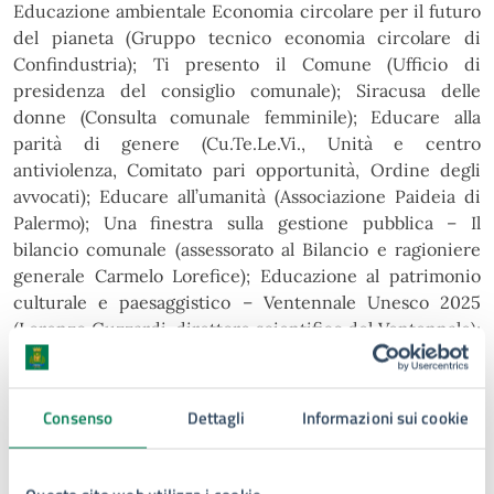
Educazione ambientale
Economia circolare per il futuro
del pianeta (Gruppo tecnico economia circolare di
Confindustria); Ti
presento il Comune (Ufficio di
presidenza del consiglio comunale); Siracusa delle
donne (Consulta comunale
femminile);
Educare
alla
parità
di
genere
(Cu.Te.Le.Vi.,
Unità
e
centro
antiviolenza,
Comitato
pari
opportunità, Ordine degli
avvocati); Educare all’umanità (Associazione Paideia di
Palermo); Una finestra
sulla gestione pubblica – Il
bilancio comunale (assessorato al Bilancio e ragioniere
generale Carmelo
Lorefice); Educazione al patrimonio
culturale e paesaggistico – Ventennale Unesco 2025
(Lorenzo Guzzardi,
direttore scientifico del Ventennale);
Omaggio a santa Lucia (Associazione delle Muse Auser di
Mariuccia
Cirinnà); Proagon – Alfabetizzazione teatrale
(Fondazione Inda).
Consenso
Dettagli
Informazioni sui cookie
I progetti si concluderanno con la produzione di
elaborati facendo scegliere ai ragazzi quale modalità
comunicativa adottare.