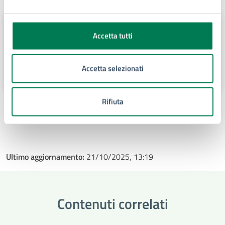
Servizio Ufficio di Staff - Uffici di
Accetta tutti
collaborazione Organi di Governo -
URC – Ufficio Stampa – Relazioni con
la città
Accetta selezionati
Piazza Duomo, 4, 96100
Rifiuta
Ultimo aggiornamento:
21/10/2025, 13:19
Contenuti correlati