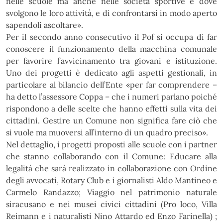
nelle scuole ma anche nelle società sportive e dove
svolgono le loro attività, e di confrontarsi in modo aperto
sapendoli ascoltare
»
.
Per il secondo anno consecutivo il Pof si occupa di far
conoscere il funzionamento della macchina
comunale
per favorire l’avvicinamento tra giovani e istituzione.
Uno dei progetti è dedicato agli aspetti
gestionali, in
particolare al bilancio dell’Ente
«
per far comprendere –
ha detto l’assessore Coppa – che i
numeri parlano poiché
rispondono a delle scelte che hanno effetti sulla vita dei
cittadini. Gestire un
Comune non significa fare ciò che
si vuole ma muoversi all’interno di un quadro preciso
»
.
Nel dettaglio, i progetti proposti alle scuole con i partner
che stanno collaborando con il Comune:
Educare alla
legalità che sarà realizzato in collaborazione con Ordine
degli avvocati, Rotary Club e i
giornalisti Aldo Mantineo e
Carmelo Randazzo; Viaggio nel patrimonio naturale
siracusano e nei musei civici
cittadini (Pro loco, Villa
Reimann e i naturalisti Nino Attardo ed Enzo Farinella) ;