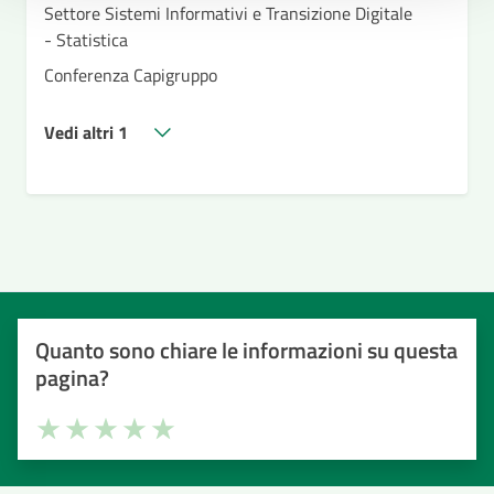
Settore Sistemi Informativi e Transizione Digitale
- Statistica
Conferenza Capigruppo
Vedi altri 1
Quanto sono chiare le informazioni su questa
pagina?
Valuta la chiarezza delle informazioni (da 1 a 5 stelle)
Seleziona il numero di stelle per valutare la chiarezza delle i
Valuta 1 stelle su 5
Valuta 2 stelle su 5
Valuta 3 stelle su 5
Valuta 4 stelle su 5
Valuta 5 stelle su 5