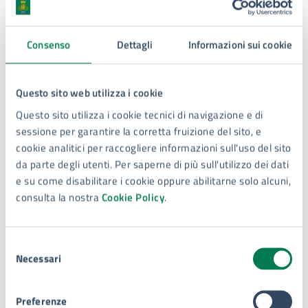
E-mail:
ufficio.organigoverno@comune.siracusa.it
PEC:
segreteriaconsiglio@comune.siracusa.legalmail.it
Consenso
Dettagli
Informazioni sui cookie
Questo sito web utilizza i cookie
Con il supporto di:
Questo sito utilizza i cookie tecnici di navigazione e di
sessione per garantire la corretta fruizione del sito, e
cookie analitici per raccogliere informazioni sull'uso del sito
Ufficio Segreteria e Uffici di
da parte degli utenti. Per saperne di più sull'utilizzo dei dati
Presidenza del Consiglio
e su come disabilitare i cookie oppure abilitarne solo alcuni,
Comunale
consulta la nostra
Cookie Policy
.
Piazza Duomo, 4, 96100
Selezione
Necessari
del
consenso
Preferenze