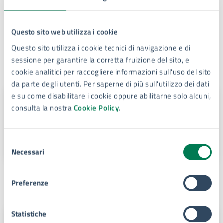
di servizio.
Termini e condizioni di servizio (PDF)
Questo sito web utilizza i cookie
Questo sito utilizza i cookie tecnici di navigazione e di
sessione per garantire la corretta fruizione del sito, e
Contatti
cookie analitici per raccogliere informazioni sull'uso del sito
da parte degli utenti. Per saperne di più sull'utilizzo dei dati
e su come disabilitare i cookie oppure abilitarne solo alcuni,
Lonzi Cristina
consulta la nostra
Cookie Policy
.
Telefono:
3429432442
E-mail:
cristina.lonzi@comune.siracusa.it
Selezione
Necessari
del
consenso
Unità organizzativa responsabile
Preferenze
Statistiche
Servizio Anagrafe - Decentramento