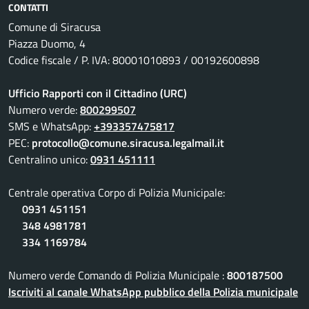
CONTATTI
Comune di Siracusa
Piazza Duomo, 4
Codice fiscale / P. IVA: 80001010893 / 00192600898
Ufficio Rapporti con il Cittadino (URC)
Numero verde:
800299507
SMS e WhatsApp:
+393357475817
PEC:
protocollo@comune.siracusa.legalmail.it
Centralino unico:
0931 451111
Centrale operativa Corpo di Polizia Municipale:
0931 451151
348 4981781
334 1169784
Numero verde Comando di Polizia Municipale :
800187500
Iscriviti al canale WhatsApp pubblico della Polizia municipale