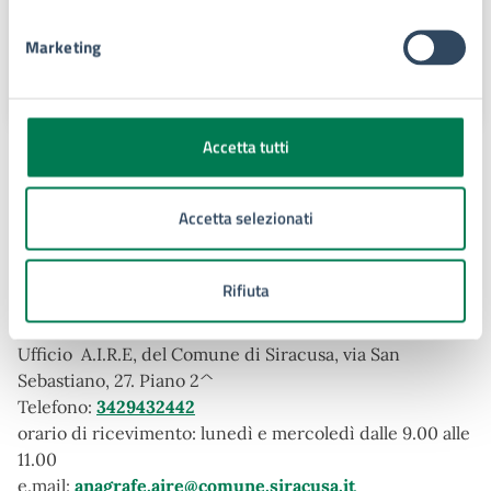
- Elettorale (E.Q)
Marketing
Via San Sebastiano, 27 Siracusa,
96100
Accetta tutti
Argomenti:
Residenza
Accetta selezionati
Rifiuta
Procedure collegate all'esito
Ufficio A.I.R.E, del Comune di Siracusa, via San
Sebastiano, 27. Piano 2^
Telefono:
3429432442
orario di ricevimento: lunedì e mercoledì dalle 9.00 alle
11.00
e.mail:
anagrafe.aire@comune.siracusa.it