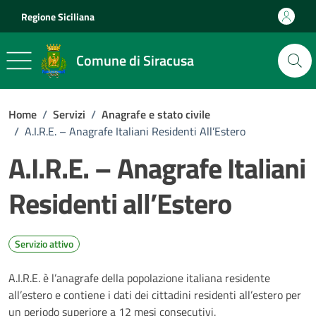
Vai ai contenuti
Vai al footer
Regione Siciliana
Comune di Siracusa
Home
/
Servizi
/
Anagrafe e stato civile
/
A.I.R.E. – Anagrafe Italiani Residenti All’Estero
A.I.R.E. – Anagrafe Italiani
Residenti all’Estero
Servizio attivo
A.I.R.E. è l’anagrafe della popolazione italiana residente
all’estero e contiene i dati dei cittadini residenti all’estero per
un periodo superiore a 12 mesi consecutivi.