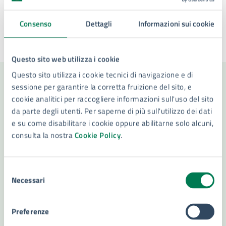
Consenso
Dettagli
Informazioni sui cookie
Ultimo aggiornamento:
21/12/2023, 16:44
Questo sito web utilizza i cookie
Questo sito utilizza i cookie tecnici di navigazione e di
sessione per garantire la corretta fruizione del sito, e
Contenuti correlati
cookie analitici per raccogliere informazioni sull'uso del sito
da parte degli utenti. Per saperne di più sull'utilizzo dei dati
e su come disabilitare i cookie oppure abilitarne solo alcuni,
consulta la nostra
Cookie Policy
.
Amministrazione
Settore Servizi Demografici
Selezione
Necessari
del
Servizio Anagrafe - Ufficio iscrizione popolazione
consenso
temporanea
Preferenze
Servizio Anagrafe - Ufficio Iscrizione convivenza