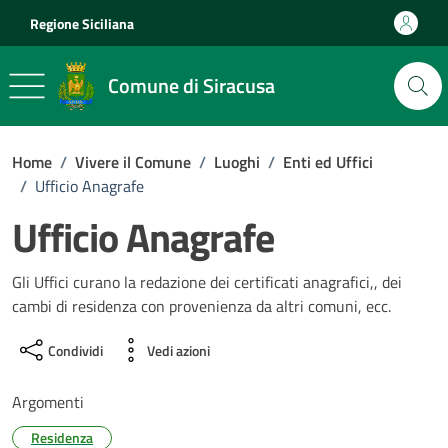
Vai ai contenuti
Vai al footer
Regione Siciliana
Comune di Siracusa
Home
/
Vivere il Comune
/
Luoghi
/
Enti ed Uffici
/
Ufficio Anagrafe
Ufficio Anagrafe
Gli Uffici curano la redazione dei certificati anagrafici,, dei
cambi di residenza con provenienza da altri comuni, ecc.
Condividi
Vedi azioni
Argomenti
Residenza